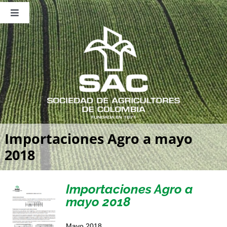
Saltar
al
Toggle
contenido
Navigation
Nosotros
Publicaciones
Sala de Prensa
Eventos
Importaciones Agro a mayo
2018
Importaciones Agro a
mayo 2018
Mayo 2018