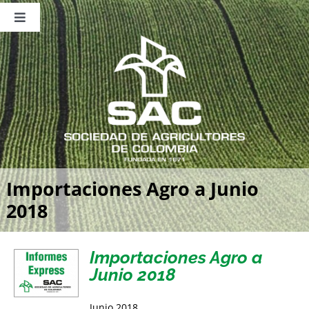
Saltar
al
Toggle
contenido
Navigation
Nosotros
Publicaciones
Sala de Prensa
Eventos
Importaciones Agro a Junio
2018
Importaciones Agro a
Junio 2018
Junio 2018