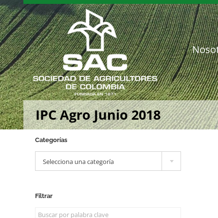
Saltar
al
contenido
Noso
IPC Agro Junio 2018
Categorías

Selecciona una categoría
Filtrar