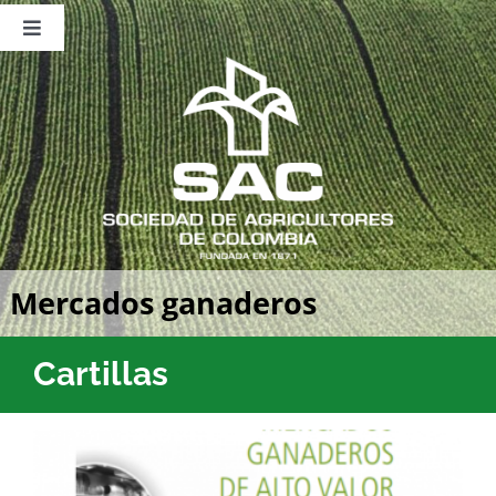
Saltar
al
Toggle
contenido
Navigation
Nosotros
Publicaciones
Sala de Prensa
Eventos
Mercados ganaderos
Cartillas