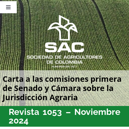
Saltar
al
Toggle
contenido
Navigation
Nosotros
Publicaciones
Sala de Prensa
Eventos
Carta a las comisiones primera
de Senado y Cámara sobre la
Jurisdicción Agraria
Revista 1053 – Noviembre
2024