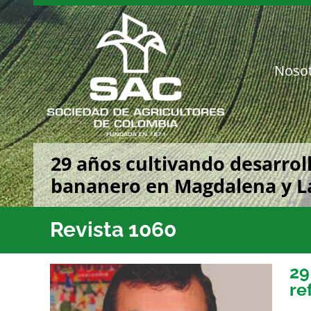
Saltar
al
contenido
Noso
29 años cultivando desarrol
bananero en Magdalena y La
Revista 1060
29
re