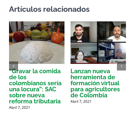
Artículos relacionados
“Gravar la comida
Lanzan nueva
a
de los
herramienta de
p
colombianos sería
formación virtual
una locura”: SAC
para agricultores
sobre nueva
de Colombia
P
reforma tributaria
Abril 7, 2021
Abril 7, 2021
A