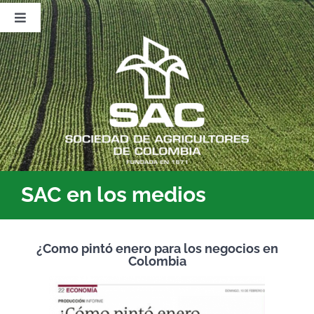
Saltar
al
Toggle
contenido
Navigation
Nosotros
Publicaciones
Sala de Prensa
Eventos
SAC en los medios
¿Como pintó enero para los negocios en
Colombia