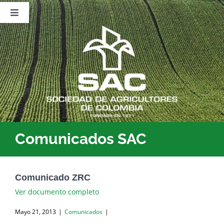
Saltar
al
Toggle
contenido
Navigation
Nosotros
Publicaciones
Sala de Prensa
Eventos
Comunicados SAC
Comunicado ZRC
Ver documento completo
Mayo 21, 2013
|
Comunicados
|