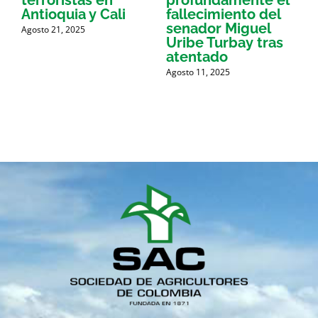
terroristas en
profundamente el
d
Antioquia y Cali
fallecimiento del
l
a
senador Miguel
Agosto 21, 2025
e
Uribe Turbay tras
p
atentado
Agosto 11, 2025
M