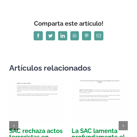
Comparta este artículo!
Facebook
Twitter
LinkedIn
WhatsApp
Pinterest
Correo
electrónico
Artículos relacionados
SAC rechaza actos
La SAC lamenta
E