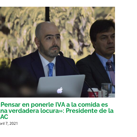
Pensar en ponerle IVA a la comida es
Voces
na verdadera locura»: Presidente de la
tribu
SAC
mient
bril 7, 2021
Abril 6, 