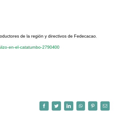
ductores de la región y directivos de Fedecacao.
alizo-en-el-catatumbo-2790400
Facebook
Twitter
LinkedIn
WhatsApp
Pinterest
Correo
electrónico