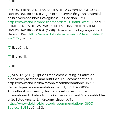
[3]
Íd.
[4]
CONFERENCIA DE LAS PARTES DE LA CONVENCIÓN SOBRE
DIVERSIDAD BIOLÓGICA. (1996). Conservación y uso sostenible
de la diversidad biológica agrícola. En Decisión III/11.
https://www.cbd.int/decision/cop/default.shtml?id=7107
, párr. 6;
CONFERENCIA DE LAS PARTES DE LA CONVENCIÓN SOBRE
DIVERSIDAD BIOLÓGICA. (1998). Diversidad biológica agrícola. En
Decisión IV/6.
https://www.cbd.int/decision/cop/default.shtml?
id=7129
, párr. 7.
[5]
Ib., párr. 1.
[6]
Ib., sec. II.
[7]
Íd.
[8]
SBSTTA. (2005). Options for a cross-cutting initiative on
biodiversity for food and nutrition. En Recomendation X/9.
https://www.cbd.int/kb/record/recommendation/10689?
RecordType=recommendation, párr. 1; SBSTTA. (2005).
Agricultural biodiversity: further development of the
International Initiative for the Conservation and Sustainable Use
of Soil Biodiversity. En Recomendation X/10
https://www.cbd.int/kb/record/recommendation/10690?
Subject=SUSE
, párr. 2-3.