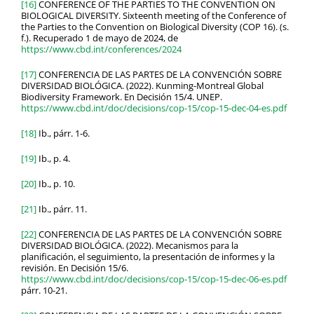
[16]
CONFERENCE OF THE PARTIES TO THE CONVENTION ON
BIOLOGICAL DIVERSITY. Sixteenth meeting of the Conference of
the Parties to the Convention on Biological Diversity (COP 16). (s.
f.). Recuperado 1 de mayo de 2024, de
https://www.cbd.int/conferences/2024
[17]
CONFERENCIA DE LAS PARTES DE LA CONVENCIÓN SOBRE
DIVERSIDAD BIOLÓGICA. (2022). Kunming-Montreal Global
Biodiversity Framework. En Decisión 15/4. UNEP.
https://www.cbd.int/doc/decisions/cop-15/cop-15-dec-04-es.pdf
[18]
Ib., párr. 1-6.
[19]
Ib., p. 4.
[20]
Ib., p. 10.
[21]
Ib., párr. 11.
[22]
CONFERENCIA DE LAS PARTES DE LA CONVENCIÓN SOBRE
DIVERSIDAD BIOLÓGICA. (2022). Mecanismos para la
planificación, el seguimiento, la presentación de informes y la
revisión. En Decisión 15/6.
https://www.cbd.int/doc/decisions/cop-15/cop-15-dec-06-es.pdf
párr. 10-21.