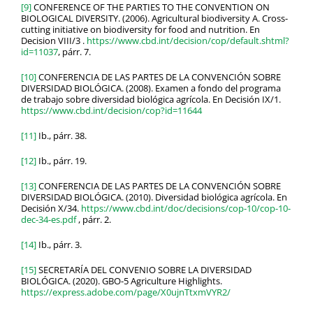
[9]
CONFERENCE OF THE PARTIES TO THE CONVENTION ON
BIOLOGICAL DIVERSITY. (2006). Agricultural biodiversity A. Cross-
cutting initiative on biodiversity for food and nutrition. En
Decision VIII/3 .
https://www.cbd.int/decision/cop/default.shtml?
id=11037
, párr. 7.
[10]
CONFERENCIA DE LAS PARTES DE LA CONVENCIÓN SOBRE
DIVERSIDAD BIOLÓGICA. (2008). Examen a fondo del programa
de trabajo sobre diversidad biológica agrícola. En Decisión IX/1.
https://www.cbd.int/decision/cop?id=11644
[11]
Ib., párr. 38.
[12]
Ib., párr. 19.
[13]
CONFERENCIA DE LAS PARTES DE LA CONVENCIÓN SOBRE
DIVERSIDAD BIOLÓGICA. (2010). Diversidad biológica agrícola. En
Decisión X/34.
https://www.cbd.int/doc/decisions/cop-10/cop-10-
dec-34-es.pdf
, párr. 2.
[14]
Ib., párr. 3.
[15]
SECRETARÍA DEL CONVENIO SOBRE LA DIVERSIDAD
BIOLÓGICA. (2020). GBO-5 Agriculture Highlights.
https://express.adobe.com/page/X0ujnTtxmVYR2/