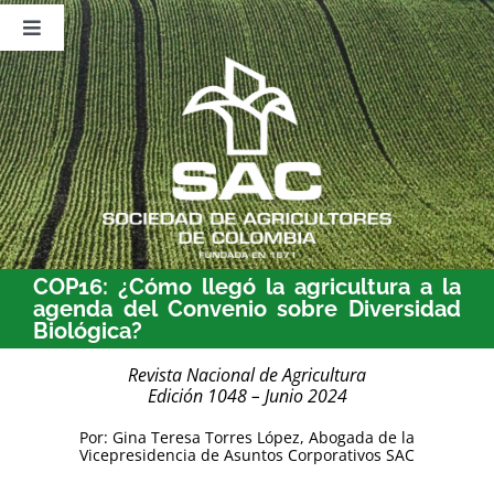
Saltar
al
Toggle
contenido
Navigation
Nosotros
Publicaciones
Sala de Prensa
Eventos
COP16: ¿Cómo llegó la agricultura a la
agenda del Convenio sobre Diversidad
Biológica?
Revista Nacional de Agricultura
Edición 1048 – Junio 2024
Por: Gina Teresa Torres López, Abogada de la
Vicepresidencia de Asuntos Corporativos SAC