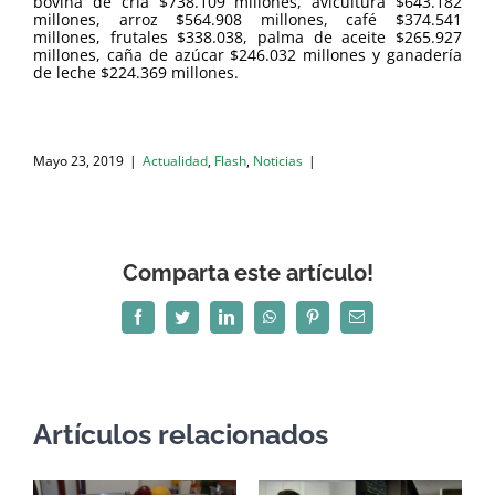
bovina de cría $738.109 millones, avicultura $643.182
millones, arroz $564.908 millones, café $374.541
millones, frutales $338.038, palma de aceite $265.927
millones, caña de azúcar $246.032 millones y ganadería
de leche $224.369 millones.
Mayo 23, 2019
|
Actualidad
,
Flash
,
Noticias
|
Comparta este artículo!
Facebook
Twitter
LinkedIn
WhatsApp
Pinterest
Correo
electrónico
Artículos relacionados