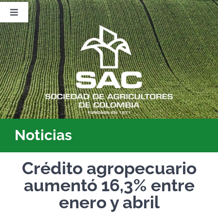
Saltar
al
Toggle
contenido
Navigation
Nosotros
Publicaciones
Sala de Prensa
Eventos
Noticias
Crédito agropecuario
aumentó 16,3% entre
enero y abril