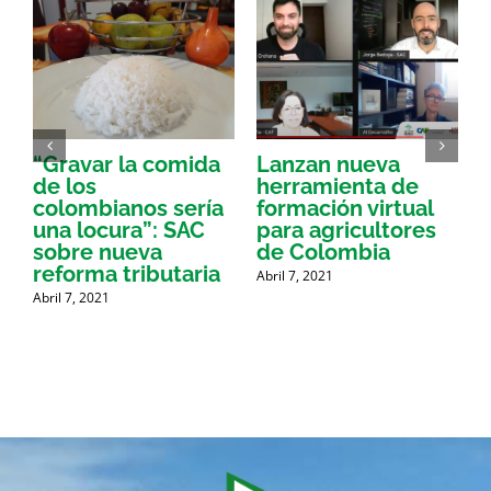
“Gravar la comida
Lanzan nueva
a
de los
herramienta de
p
colombianos sería
formación virtual
una locura”: SAC
para agricultores
sobre nueva
de Colombia
P
reforma tributaria
Abril 7, 2021
Abril 7, 2021
A