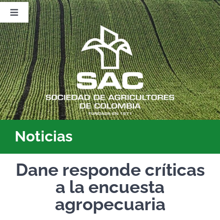
Saltar
al
Toggle
contenido
Navigation
Nosotros
Publicaciones
Sala de Prensa
Eventos
Noticias
Dane responde críticas
a la encuesta
agropecuaria