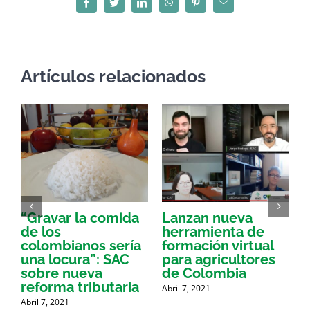
Facebook
Twitter
LinkedIn
WhatsApp
Pinterest
Correo
electrónico
Artículos relacionados
“Gravar la comida
Lanzan nueva
a
de los
herramienta de
p
colombianos sería
formación virtual
una locura”: SAC
para agricultores
sobre nueva
de Colombia
P
reforma tributaria
Abril 7, 2021
Abril 7, 2021
A