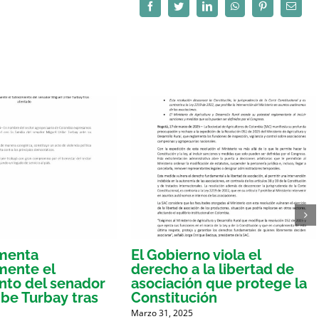
Facebook
Twitter
LinkedIn
WhatsApp
Pinterest
Correo
electró
amenta
El Gobierno viola el
mente el
derecho a la libertad de
ento del senador
asociación que protege la
ibe Turbay tras
Constitución
Marzo 31, 2025