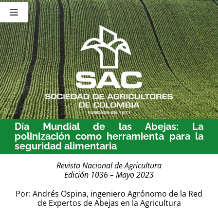
Saltar
al
Toggle
contenido
Navigation
Nosotros
Publicaciones
Sala de Prensa
Eventos
Día Mundial de las Abejas: La
polinización como herramienta para la
seguridad alimentaria
Revista Nacional de Agricultura
Edición 1036 – Mayo 2023
Por: Andrés Ospina, ingeniero Agrónomo de la Red
de Expertos de Abejas en la Agricultura