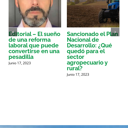
Editorial – El sueño
Sancionado el Plan
R
de una reforma
Nacional de
laboral que puede
Desarrollo: ¿Qué
convertirse en una
quedó para el
J
pesadilla
sector
agropecuario y
Junio 17, 2023
rural?
Junio 17, 2023