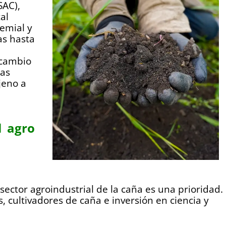
SAC),
al
emial y
as hasta
 cambio
las
ajeno a
l agro
sector agroindustrial de la caña es una prioridad.
, cultivadores de caña e inversión en ciencia y