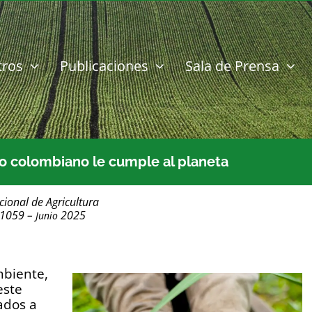
tros
Publicaciones
Sala de Prensa
ro colombiano le cumple al planeta
cional de Agricultura
 1059 –
2025
Junio
mbiente,
este
iados a