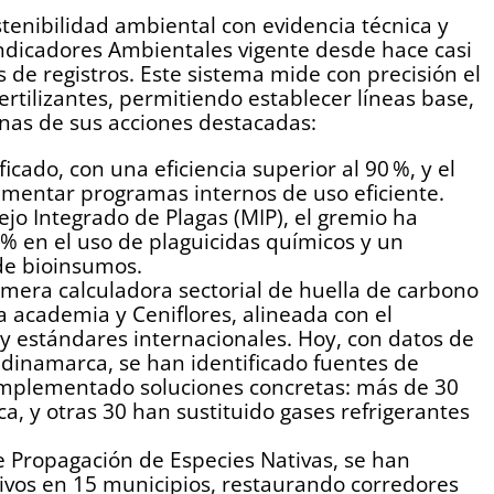
tenibilidad ambiental con evidencia técnica y
Indicadores Ambientales vigente desde hace casi
de registros. Este sistema mide con precisión el
ertilizantes, permitiendo establecer líneas base,
nas de sus acciones destacadas:
ificado, con una eficiencia superior al 90 %, y el
entar programas internos de uso eficiente.
jo Integrado de Plagas (MIP), el gremio ha
% en el uso de plaguicidas químicos y un
de bioinsumos.
rimera calculadora sectorial de huella de carbono
a academia y Ceniflores, alineada con el
C y estándares internacionales. Hoy, con datos de
dinamarca, se han identificado fuentes de
 implementado soluciones concretas: más de 30
ica, y otras 30 han sustituido gases refrigerantes
e Propagación de Especies Nativas, se han
vos en 15 municipios, restaurando corredores