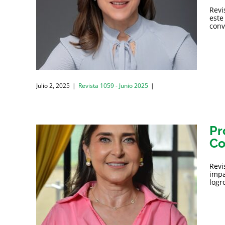
Revi
este
conv
Julio 2, 2025
|
Revista 1059 - Junio 2025
|
Pr
Co
Revi
impa
logr