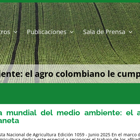
tros
Publicaciones
Sala de Prensa
ente: el agro colombiano le cump
a mundial del medio ambiente: el 
aneta
sta Nacional de Agricultura Edición 1059 - Junio 2025 En el marco 
gricultura dedica este especial a reconocer el trabajo de los afili