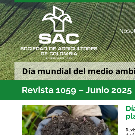
Saltar
al
contenido
Noso
Día mundial del medio ambi
Revista 1059 – Junio 2025
Dí
pl
Revi
de A