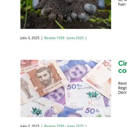
han 
Julio 3, 2025
|
Revista 1059 - Junio 2025
|
Ci
co
Revi
Regi
Decr
Julio 3, 2025
|
Revista 1059 - Junio 2025
|