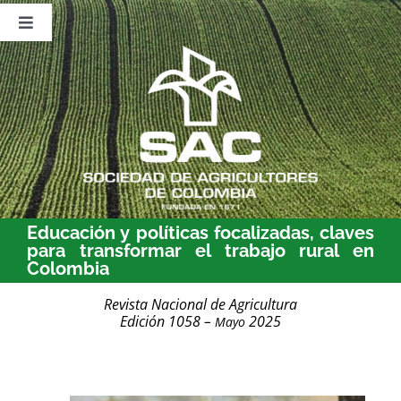
Saltar
al
Toggle
contenido
Navigation
Nosotros
Publicaciones
Sala de Prensa
Eventos
Educación y políticas focalizadas, claves
para transformar el trabajo rural en
Colombia
Revista Nacional de Agricultura
Edición 1058 –
2025
Mayo