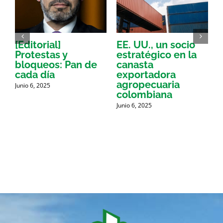
[Editorial]
EE. UU., un socio
Protestas y
estratégico en la
e
bloqueos: Pan de
canasta
C
cada día
exportadora
J
agropecuaria
Junio 6, 2025
colombiana
Junio 6, 2025