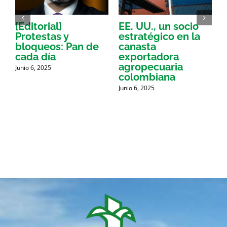
[Editorial]
EE. UU., un socio
D
Protestas y
estratégico en la
N
s
bloqueos: Pan de
canasta
el
cada día
exportadora
agropecuaria
u
Junio 6, 2025
colombiana
Junio 6, 2025
J