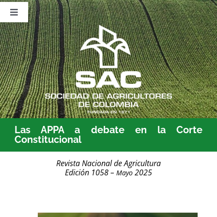
Saltar
al
Toggle
contenido
Navigation
Nosotros
Publicaciones
Sala de Prensa
Eventos
Las APPA a debate en la Corte
Constitucional
Revista Nacional de Agricultura
Edición 1058 –
2025
Mayo