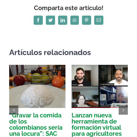
Comparta este artículo!
Facebook
Twitter
LinkedIn
WhatsApp
Pinterest
Correo
electrónico
Artículos relacionados
“Gravar la comida
Lanzan nueva
a
de los
herramienta de
p
colombianos sería
formación virtual
una locura”: SAC
para agricultores