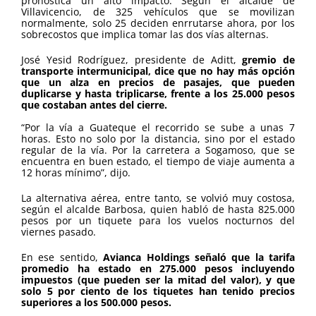
pronostica un alto impacto. Según el alcalde de
Villavicencio, de 325 vehículos que se movilizan
normalmente, solo 25 deciden enrrutarse ahora, por los
sobrecostos que implica tomar las dos vías alternas.
José Yesid Rodríguez, presidente de Aditt,
gremio de
transporte intermunicipal, dice que no hay más opción
que un alza en precios de pasajes, que pueden
duplicarse y hasta triplicarse, frente a los 25.000 pesos
que costaban antes del cierre.
“Por la vía a Guateque el recorrido se sube a unas 7
horas. Esto no solo por la distancia, sino por el estado
regular de la vía. Por la carretera a Sogamoso, que se
encuentra en buen estado, el tiempo de viaje aumenta a
12 horas mínimo”, dijo.
La alternativa aérea, entre tanto, se volvió muy costosa,
según el alcalde Barbosa, quien habló de hasta 825.000
pesos por un tiquete para los vuelos nocturnos del
viernes pasado.
En ese sentido,
Avianca Holdings señaló que la tarifa
promedio ha estado en 275.000 pesos incluyendo
impuestos (que pueden ser la mitad del valor), y que
solo 5 por ciento de los tiquetes han tenido precios
superiores a los 500.000 pesos.