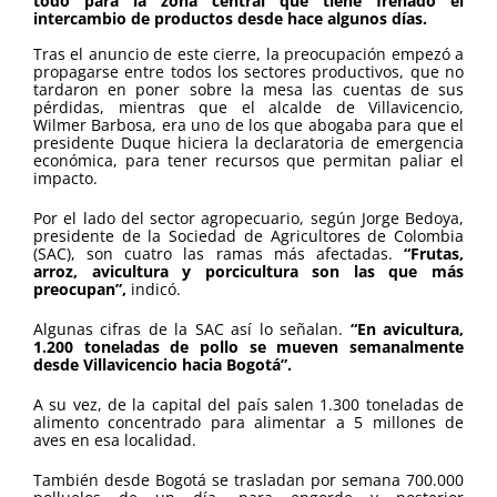
todo para la zona central que tiene frenado el
intercambio de productos desde hace algunos días.
Tras el anuncio de este cierre, la preocupación empezó a
propagarse entre todos los sectores productivos, que no
tardaron en poner sobre la mesa las cuentas de sus
pérdidas, mientras que el alcalde de Villavicencio,
Wilmer Barbosa, era uno de los que abogaba para que el
presidente Duque hiciera la declaratoria de emergencia
económica, para tener recursos que permitan paliar el
impacto.
Por el lado del sector agropecuario, según Jorge Bedoya,
presidente de la Sociedad de Agricultores de Colombia
(SAC), son cuatro las ramas más afectadas.
“Frutas,
arroz, avicultura y porcicultura son las que más
preocupan”,
indicó.
Algunas cifras de la SAC así lo señalan.
“En avicultura,
1.200 toneladas de pollo se mueven semanalmente
desde Villavicencio hacia Bogotá”.
A su vez, de la capital del país salen 1.300 toneladas de
alimento concentrado para alimentar a 5 millones de
aves en esa localidad.
También desde Bogotá se trasladan por semana 700.000