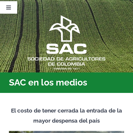
Saltar
al
Toggle
contenido
Navigation
Nosotros
Publicaciones
Sala de Prensa
Eventos
SAC en los medios
El costo de tener cerrada la entrada de la
mayor despensa del país