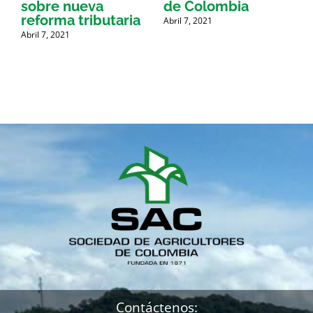
sobre nueva
de Colombia
P
reforma tributaria
Abril 7, 2021
Abril 7, 2021
A
Contáctenos: