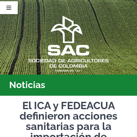
Saltar
al
Toggle
contenido
Navigation
Nosotros
Publicaciones
Sala de Prensa
Eventos
Noticias
El ICA y FEDEACUA
definieron acciones
sanitarias para la
importación de