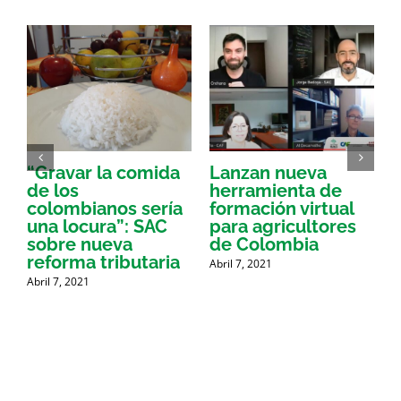
“Gravar la comida
Lanzan nueva
a
de los
herramienta de
p
colombianos sería
formación virtual
una locura”: SAC
para agricultores
sobre nueva
de Colombia
P
reforma tributaria
Abril 7, 2021
Abril 7, 2021
A