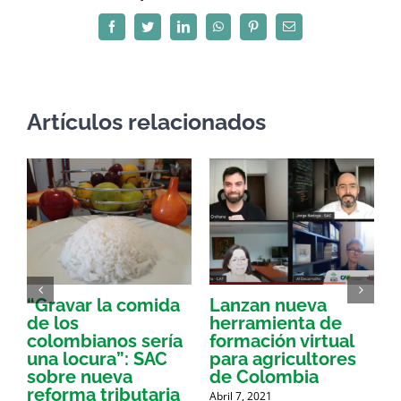
Facebook
Twitter
LinkedIn
WhatsApp
Pinterest
Correo
electrónico
Artículos relacionados
“Gravar la comida
Lanzan nueva
a
de los
herramienta de
p
colombianos sería
formación virtual
una locura”: SAC
para agricultores
sobre nueva
de Colombia
P
reforma tributaria
Abril 7, 2021