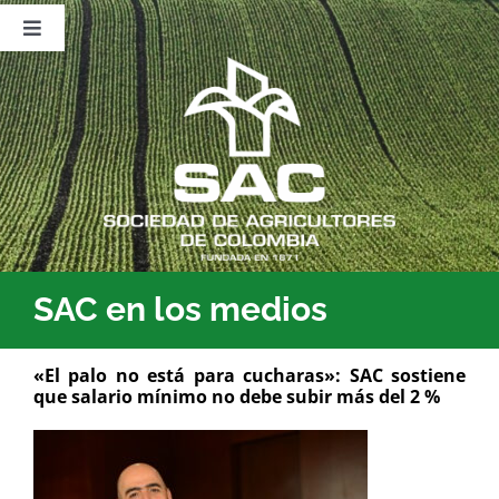
Saltar
al
Toggle
contenido
Navigation
Nosotros
Publicaciones
Sala de Prensa
Eventos
SAC en los medios
«El palo no está para cucharas»: SAC sostiene
que salario mínimo no debe subir más del 2 %