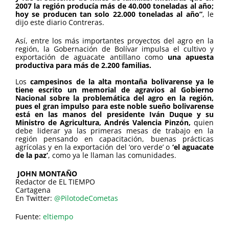
2007 la región producía más de 40.000 toneladas al año;
hoy se producen tan solo 22.000 toneladas al año”
, le
dijo este diario Contreras.
Así, entre los más importantes proyectos del agro en la
región, la Gobernación de Bolívar impulsa el cultivo y
exportación de aguacate antillano como
una apuesta
productiva para más de 2.200 familias.
Los
campesinos de la alta montaña bolivarense ya le
tiene escrito un memorial de agravios al Gobierno
Nacional sobre la problemática del agro en la región,
pues el gran impulso para este noble sueño bolivarense
está en las manos del presidente Iván Duque y su
Ministro de Agricultura, Andrés Valencia Pinzón,
quien
debe liderar ya las primeras mesas de trabajo en la
región pensando en capacitación, buenas prácticas
agrícolas y en la exportación del ‘oro verde’ o
‘el aguacate
de la paz’
, como ya le llaman las comunidades.
JOHN MONTAÑO
Redactor de EL TIEMPO
Cartagena
En Twitter:
@PilotodeCometas
Fuente:
eltiempo