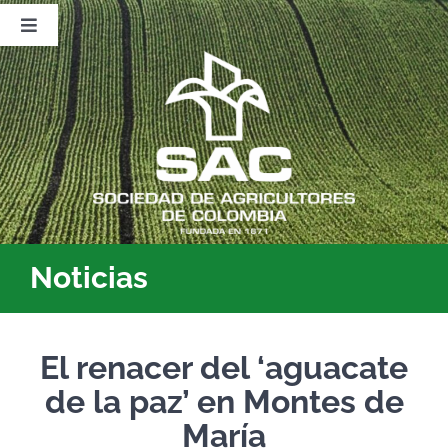
Saltar
al
Toggle
contenido
Navigation
Nosotros
Publicaciones
Sala de Prensa
Eventos
Noticias
El renacer del ‘aguacate
de la paz’ en Montes de
María