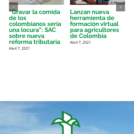
“Gravar la comida
Lanzan nueva
a
de los
herramienta de
p
colombianos sería
formación virtual
una locura”: SAC
para agricultores
sobre nueva
de Colombia
P
reforma tributaria
Abril 7, 2021
Abril 7, 2021
A