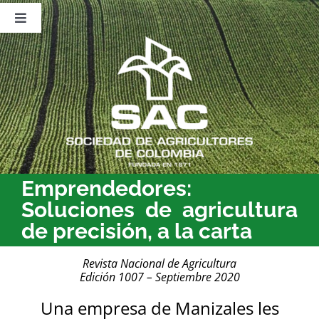
Saltar
al
Toggle
contenido
Navigation
Nosotros
Publicaciones
Sala de Prensa
Eventos
Emprendedores:
Soluciones de agricultura
de precisión, a la carta
Revista Nacional de Agricultura
Edición 1007 – Septiembre 2020
Una empresa de Manizales les