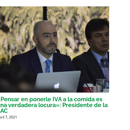
Pensar en ponerle IVA a la comida es
Voces
na verdadera locura»: Presidente de la
tribu
SAC
mient
bril 7, 2021
Abril 6, 