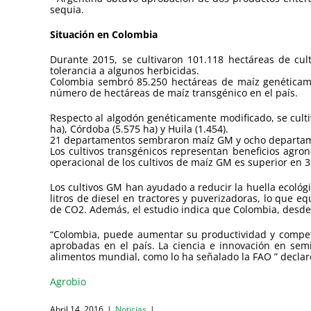
sequia.
Situación en Colombia
Durante 2015, se cultivaron 101.118 hectáreas de cul
tolerancia a algunos herbicidas.
Colombia sembró 85.250 hectáreas de maíz genéticamen
número de hectáreas de maíz transgénico en el país.
Respecto al algodón genéticamente modificado, se culti
ha), Córdoba (5.575 ha) y Huila (1.454).
21 departamentos sembraron maíz GM y ocho departa
Los cultivos transgénicos representan beneficios agro
operacional de los cultivos de maíz GM es superior en 3
Los cultivos GM han ayudado a reducir la huella ecológi
litros de diesel en tractores y puverizadoras, lo que e
de CO2. Además, el estudio indica que Colombia, desde 2
“Colombia, puede aumentar su productividad y competi
aprobadas en el país. La ciencia e innovación en sem
alimentos mundial, como lo ha señalado la FAO ” declar
Agrobio
Abril 14, 2016
|
Noticias
|