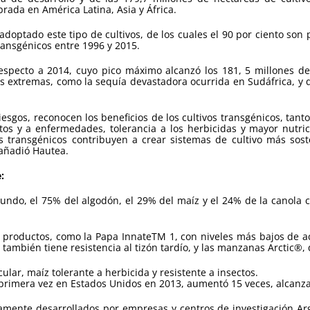
brada en América Latina, Asia y África.
optado este tipo de cultivos, de los cuales el 90 por ciento son 
ransgénicos entre 1996 y 2015.
specto a 2014, cuyo pico máximo alcanzó los 181, 5 millones de 
es extremas, como la sequía devastadora ocurrida en Sudáfrica, y
iesgos, reconocen los beneficios de los cultivos transgénicos, tan
ectos y a enfermedades, tolerancia a los herbicidas y mayor nutric
s transgénicos contribuyen a crear sistemas de cultivo más so
 añadió Hautea.
:
 mundo, el 75% del algodón, el 29% del maíz y el 24% de la canola
s productos, como la Papa InnateTM 1, con niveles más bajos de a
también tiene resistencia al tizón tardío, y las manzanas Arctic®, 
lar, maíz tolerante a herbicida y resistente a insectos.
 primera vez en Estados Unidos en 2013, aumentó 15 veces, alcanz
mente desarrollados por empresas y centros de investigación Arge