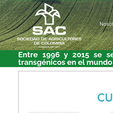
Saltar
al
contenido
Noso
Entre 1996 y 2015 se s
transgénicos en el mundo
Ver
imagen
más
grande