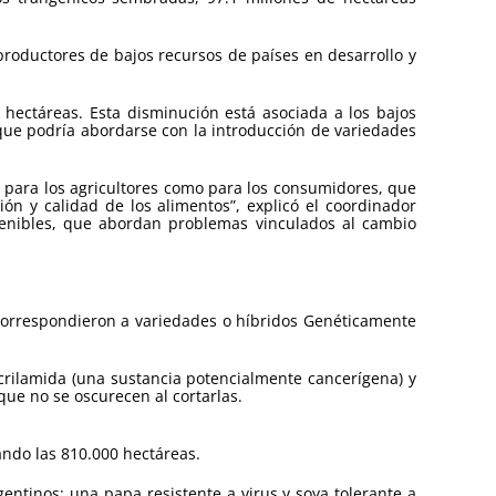
productores de bajos recursos de países en desarrollo y
hectáreas. Esta disminución está asociada a los bajos
 que podría abordarse con la introducción de variedades
to para los agricultores como para los consumidores, que
ión y calidad de los alimentos”, explicó el coordinador
stenibles, que abordan problemas vinculados al cambio
 correspondieron a variedades o híbridos Genéticamente
crilamida (una sustancia potencialmente cancerígena) y
que no se oscurecen al cortarlas.
ando las 810.000 hectáreas.
ntinos: una papa resistente a virus y soya tolerante a