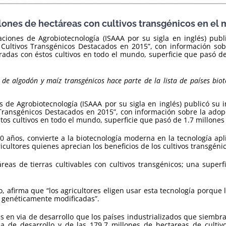
lones de hectáreas con cultivos transgénicos en el
caciones de Agrobiotecnología (ISAAA por su sigla en inglés) pu
 Cultivos Transgénicos Destacados en 2015”, con información sob
das con éstos cultivos en todo el mundo, superficie que pasó de
 de algodón y maíz transgénicos hace parte de la lista de países bio
es de Agrobiotecnología (ISAAA por su sigla en inglés) publicó su
 Transgénicos Destacados en 2015”, con información sobre la adopc
s cultivos en todo el mundo, superficie que pasó de 1.7 millones
0 años, convierte a la biotecnología moderna en la tecnología apl
ricultores quienes aprecian los beneficios de los cultivos transgéni
as de tierras cultivables con cultivos transgénicos; una superfi
, afirma que “los agricultores eligen usar esta tecnología porque 
 genéticamente modificadas”.
s en via de desarrollo que los países industrializados que siembr
ia de desarrollo y de las 179,7 millones de hectareas de culti