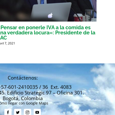
Pensar en ponerle IVA a la comida es
Voces
na verdadera locura»: Presidente de la
tribu
SAC
mient
bril 7, 2021
Abril 6, 
Contáctenos:
+57-601-2410035 / 36 Ext. 4083
45. Edificio Strategic 97 – Oficina 301.
Bogotá, Colombia
ómo llegar con Google Maps