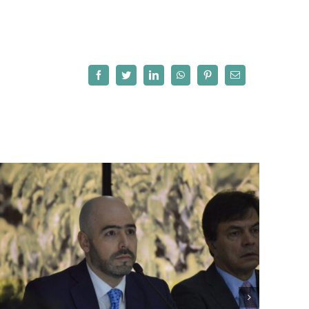
Facebook
Twitter
LinkedIn
WhatsApp
Pinterest
Correo
electrónico