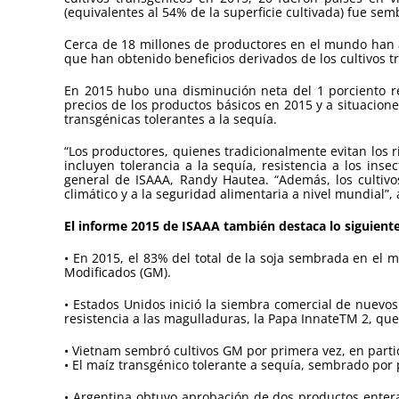
(equivalentes al 54% de la superficie cultivada) fue sem
Cerca de 18 millones de productores en el mundo han ad
que han obtenido beneficios derivados de los cultivos t
En 2015 hubo una disminución neta del 1 porciento re
precios de los productos básicos en 2015 y a situacion
transgénicas tolerantes a la sequía.
“Los productores, quienes tradicionalmente evitan los r
incluyen tolerancia a la sequía, resistencia a los ins
general de ISAAA, Randy Hautea. “Además, los cultivo
climático y a la seguridad alimentaria a nivel mundial”,
El informe 2015 de ISAAA también destaca lo siguiente
• En 2015, el 83% del total de la soja sembrada en el
Modificados (GM).
• Estados Unidos inició la siembra comercial de nuevo
resistencia a las magulladuras, la Papa InnateTM 2, que 
• Vietnam sembró cultivos GM por primera vez, en particu
• El maíz transgénico tolerante a sequía, sembrado por
• Argentina obtuvo aprobación de dos productos entera