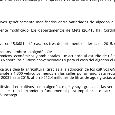
tivos genéticamente modificados entre variedades de algodón e 
te modificado. Los departamentos de Meta (26.415 ha), Córdoba
varon 15.868 hectáreas. Los tres departamentos líderes, en 2015, 
mentos sembraron algodón GM
nómicos, económicos y ambientales. De acuerdo al estudio de Cél
3% sobre los cultivos convencionales y para el caso del algodón e
ca que deja la agricultura. Gracias a la adopción de los cultivos G
quivale a 1.300 vehículos menos en las calles por un año. Esta re
003 hasta 2015, ahorró 212,4 millones de litros de agua gracias al
tividad en cultivos como algodón, maíz y soya gracias a las vers
illas es una herramienta fundamental para impulsar el desarrol
ó Uscátegui.