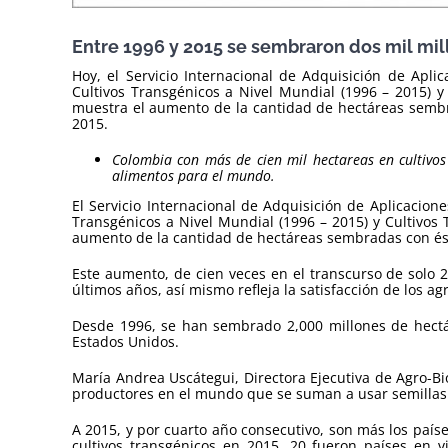
Entre 1996 y 2015 se sembraron dos mil mil
Hoy, el Servicio Internacional de Adquisición de Apli
Cultivos Transgénicos a Nivel Mundial (1996 – 2015) y
muestra el aumento de la cantidad de hectáreas sembra
2015.
Colombia con más de cien mil hectareas en cultivos
alimentos para el mundo.
El Servicio Internacional de Adquisición de Aplicacion
Transgénicos a Nivel Mundial (1996 – 2015) y Cultivos
aumento de la cantidad de hectáreas sembradas con ésto
Este aumento, de cien veces en el transcurso de solo 2
últimos años, así mismo refleja la satisfacción de los ag
Desde 1996, se han sembrado 2,000 millones de hectáre
Estados Unidos.
María Andrea Uscátegui, Directora Ejecutiva de Agro-Bio
productores en el mundo que se suman a usar semillas
A 2015, y por cuarto año consecutivo, son más los paíse
cultivos transgénicos en 2015, 20 fueron países en v