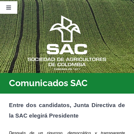
Saltar
al
Toggle
contenido
Navigation
Nosotros
Publicaciones
Sala de Prensa
Eventos
Comunicados SAC
Entre dos candidatos, Junta Directiva de
la SAC elegirá Presidente
Después de un riguroso, democrático y transparente