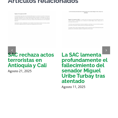
Artículos relacionados
SAC rechaza actos
La SAC lamenta
E
terroristas en
profundamente el
d
Antioquia y Cali
fallecimiento del
l
a
senador Miguel
Agosto 21, 2025
e
Uribe Turbay tras
p
atentado
Agosto 11, 2025
M