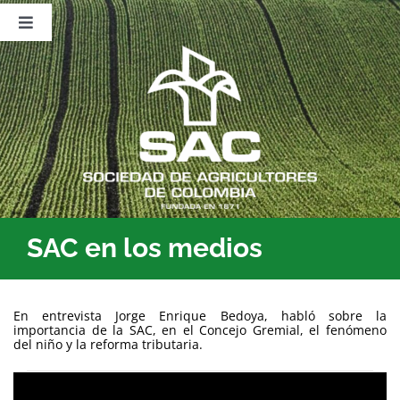
Saltar
al
Toggle
contenido
Navigation
Nosotros
Publicaciones
Sala de Prensa
Eventos
SAC en los medios
En entrevista Jorge Enrique Bedoya, habló sobre la
importancia de la SAC, en el Concejo Gremial, el fenómeno
del niño y la reforma tributaria.