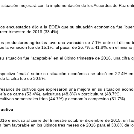
 situación mejorará con la implementación de los Acuerdos de Paz ent
 los encuestados dijo a la EOEA que su situación económica fue “bu
rcer trimestre de 2016 (33.4%).
s productores agrícolas tuvo una variación de 7.1% entre el último 
ios la variación fue de 15,1%, al pasar de 26.7% a 41.8%, en el mism
 situación fue “aceptable” en el último trimestre de 2016, una cifra 
spectiva “mala” sobre su situación económica se ubicó en 22.4% en 
do la cifra fue de 30.5%.
resarios de cultivos que expresaron una mejora en su situación econó
ía de carne (53.4%), avicultura (48.8%) y porcicultura (48.7%).
: cultivos semestrales fríos (44.7%) y economía campesina (31.7%).
ductiva
6 e incluso al cierre del trimestre octubre- diciembre de 2015, un fac
n ítem favorable en los últimos tres meses de 2016 para el 30.8% de l