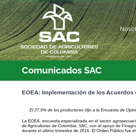
Saltar
al
contenido
Noso
Comunicados SAC
EOEA: Implementación de los Acuerdos de
El 37,9% de los productores dijo a la Encuesta de Opin
La EOEA, encuesta especializada en el sector agropecuari
de Agricultores de Colombia, SAC, con el apoyo de Finagro
durante el último trimestre de 2016. El Orden Público fue e