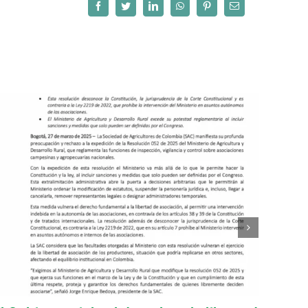
Facebook
Twitter
LinkedIn
WhatsApp
Pinterest
Correo
electrónico