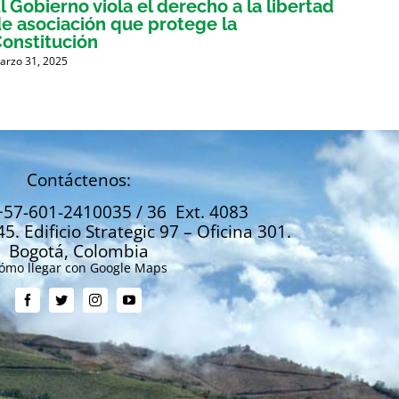
l Gobierno viola el derecho a la libertad
La SA
e asociación que protege la
a pro
onstitución
asoci
gremi
arzo 31, 2025
Abril 2, 
Contáctenos:
+57-601-2410035 / 36 Ext. 4083
45. Edificio Strategic 97 – Oficina 301.
Bogotá, Colombia
ómo llegar con Google Maps