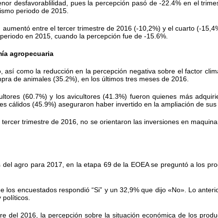
nor desfavorablilidad, pues la percepción pasó de -22.4% en el trimes
mismo periodo de 2015.
aumentó entre el tercer trimestre de 2016 (-10,2%) y el cuarto (-15,4%
 periodo en 2015, cuando la percepción fue de -15.6%.
mía agropecuaria
 así como la reducción en la percepción negativa sobre el factor climá
pra de animales (35.2%), en los últimos tres meses de 2016.
ultores (60.7%) y los avicultores (41.3%) fueron quienes más adquir
es cálidos (45.9%) aseguraron haber invertido en la ampliación de su
ercer trimestre de 2016, no se orientaron las inversiones en maquinar
 del agro para 2017, en la etapa 69 de la EOEA se preguntó a los pr
 los encuestados respondió “Si” y un 32,9% que dijo «No». Lo anterio
 políticos.
e del 2016, la percepción sobre la situación económica de los produ