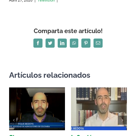
Abril 27, 2020
|
Televisión
|
Comparta este artículo!
Facebook
Twitter
LinkedIn
WhatsApp
Pinterest
Correo
electrónico
Artículos relacionados