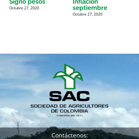
Signo pesos
Inflación
septiembre
i
Octubre 27, 2020
Octubre 27, 2020
O
Contáctenos: