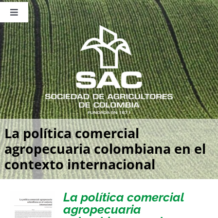
Saltar
al
Toggle
contenido
Navigation
Nosotros
Publicaciones
Sala de Prensa
Eventos
La política comercial
agropecuaria colombiana en el
contexto internacional
La política comercial
agropecuaria