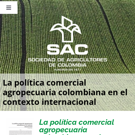
Saltar
al
Toggle
contenido
Navigation
Nosotros
Publicaciones
Sala de Prensa
Eventos
La política comercial
agropecuaria colombiana en el
contexto internacional
La política comercial
agropecuaria