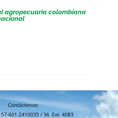
ial agropecuaria colombiana
nacional
Contáctenos:
+57-601-2410035 / 36 Ext. 4083