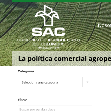
Saltar
al
contenido
Noso
La política comercial agrop
Categorías

Selecciona una categoría
Filtrar