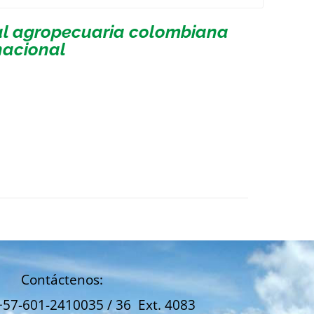
ial agropecuaria colombiana
nacional
Contáctenos:
+57-601-2410035 / 36 Ext. 4083