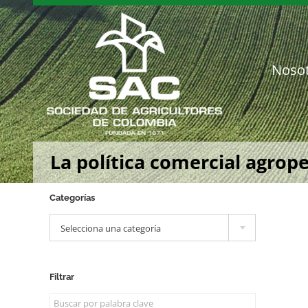
Saltar
al
contenido
Noso
La política comercial agrop
Categorías

Selecciona una categoría
Filtrar