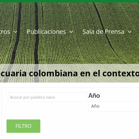
tros
Publicaciones
Sala de Prensa
ecuaria colombiana en el contexto
Año
Año
FILTRO