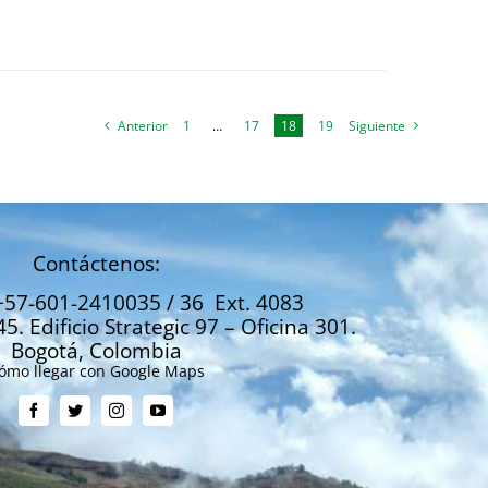
Anterior
1
…
17
18
19
Siguiente
Contáctenos:
+57-601-2410035 / 36 Ext. 4083
45. Edificio Strategic 97 – Oficina 301.
Bogotá, Colombia
ómo llegar con Google Maps