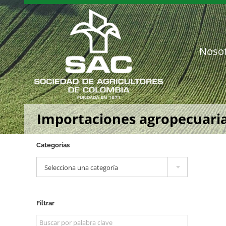
Saltar
al
contenido
Noso
Importaciones agropecuaria
Categorías

Selecciona una categoría
Filtrar