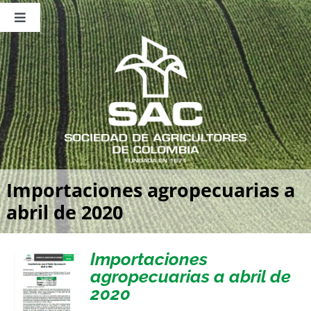
Saltar
al
Toggle
contenido
Navigation
Nosotros
Publicaciones
Sala de Prensa
Eventos
Importaciones agropecuarias a
abril de 2020
Importaciones
agropecuarias a abril de
2020