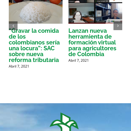
“Gravar la comida
Lanzan nueva
a
de los
herramienta de
p
colombianos sería
formación virtual
una locura”: SAC
para agricultores
sobre nueva
de Colombia
P
reforma tributaria
Abril 7, 2021
Abril 7, 2021
A