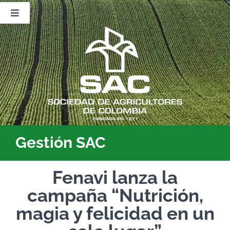
Saltar
al
Toggle
contenido
Navigation
Nosotros
Publicaciones
Sala de Prensa
Eventos
Gestión SAC
Fenavi lanza la
campaña
“Nutrición,
magia y felicidad
en un