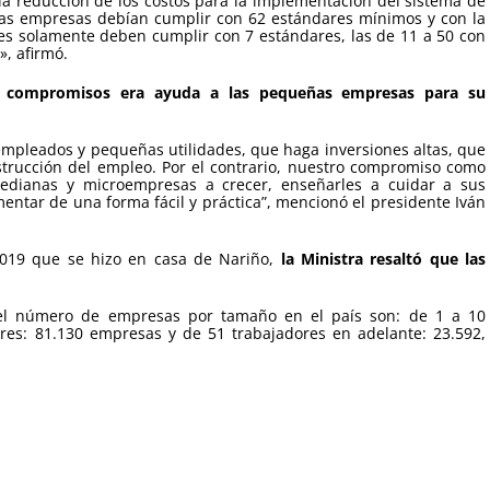
la reducción de los costos para la implementación del sistema de
 las empresas debían cumplir con 62 estándares mínimos y con la
s solamente deben cumplir con 7 estándares, las de 11 a 50 con
», afirmó.
 compromisos era ayuda a las pequeñas empresas para su
mpleados y pequeñas utilidades, que haga inversiones altas, que
estrucción del empleo. Por el contrario, nuestro compromiso como
edianas y microempresas a crecer, enseñarles a cuidar a sus
ntar de una forma fácil y práctica”, mencionó el presidente Iván
2019 que se hizo en casa de Nariño,
la Ministra resaltó que las
el número de empresas por tamaño en el país son: de 1 a 10
res: 81.130 empresas y de 51 trabajadores en adelante: 23.592,