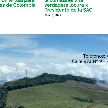
ón virtual para
la comida es una
res de Colombia
verdadera locura»:
Presidente de la SAC
Abril 7, 2021
Teléfonos: 
Calle 97a N° 9 – 
C