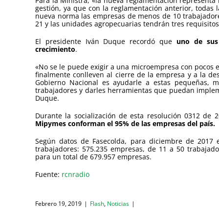
Para la Ministra, «la nueva reglamentación representa 
gestión, ya que con la reglamentación anterior, todas
nueva norma las empresas de menos de 10 trabajadore
21 y las unidades agropecuarias tendrán tres requisitos
El presidente Iván Duque recordó que
uno de sus
crecimiento
.
«No se le puede exigir a una microempresa con pocos e
finalmente conlleven al cierre de la empresa y a la d
Gobierno Nacional es ayudarle a estas pequeñas, m
trabajadores y darles herramientas que puedan impleme
Duque.
Durante la socialización de esta resolución 0312 de 
Mipymes conforman el 95% de las empresas del país.
Según datos de Fasecolda, para diciembre de 2017 
trabajadores: 575.235 empresas, de 11 a 50 trabajado
para un total de 679.957 empresas.
Fuente:
rcnradio
Febrero 19, 2019
|
Flash
,
Noticias
|