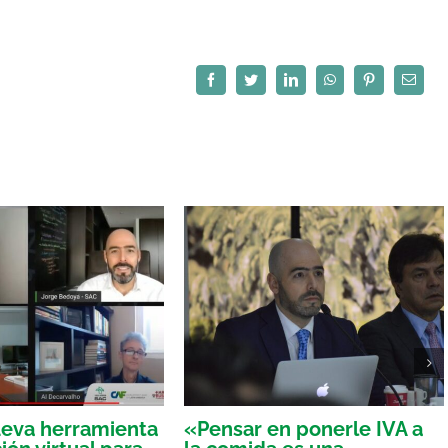
Facebook
Twitter
LinkedIn
WhatsApp
Pinterest
Correo
electró
eva herramienta
«Pensar en ponerle IVA a