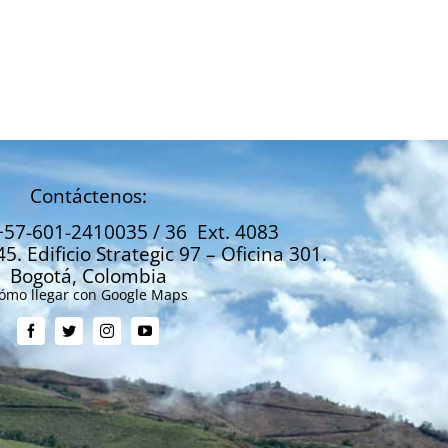
reforma tributaria:
debería tener IV
disgusto de SAC y Fenalco,
presidente de l
mientras que CUT llama a
Abril 6, 2021
paro
Abril 6, 2021
Contáctenos:
+57-601-2410035 / 36 Ext. 4083
45. Edificio Strategic 97 – Oficina 301.
Bogotá, Colombia
ómo llegar con Google Maps