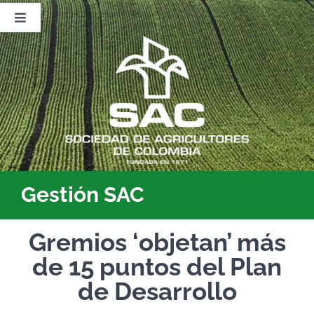
Saltar
al
Toggle
contenido
Navigation
Nosotros
Publicaciones
Sala de Prensa
Eventos
Gestión SAC
Gremios ‘objetan’ más
de 15 puntos del Plan
de Desarrollo