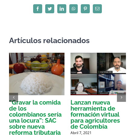
Facebook
Twitter
LinkedIn
WhatsApp
Pinterest
Correo
electrónico
Artículos relacionados
“Gravar la comida
Lanzan nueva
a
de los
herramienta de
p
colombianos sería
formación virtual
una locura”: SAC
para agricultores
sobre nueva
de Colombia
P
reforma tributaria
Abril 7, 2021