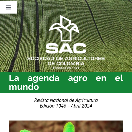
Saltar
al
Toggle
contenido
Navigation
Nosotros
Publicaciones
Sala de Prensa
Eventos
La agenda agro en el
mundo
Revista Nacional de Agricultura
Edición 1046 – Abril 2024