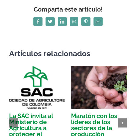
Comparta este artículo!
Facebook
Twitter
LinkedIn
WhatsApp
Pinterest
Correo
electrónico
Artículos relacionados
La SAC invita al
Maratón con los
Ministerio de
líderes de los
Agricultura a
sectores de la
e
proteger el
producción
r