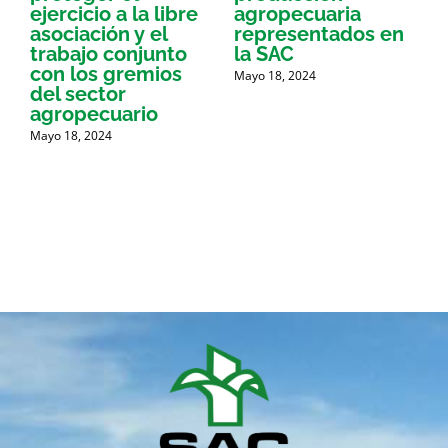
ejercicio a la libre
agropecuaria
asociación y el
representados en
e
trabajo conjunto
la SAC
M
con los gremios
Mayo 18, 2024
del sector
agropecuario
Mayo 18, 2024