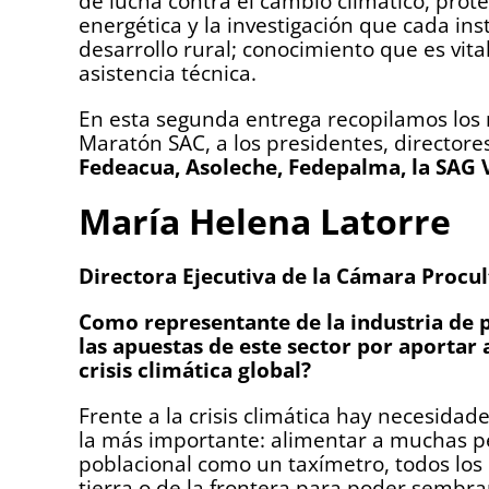
de lucha contra el cambio climático, prote
energética y la investigación que cada ins
desarrollo rural; conocimiento que es vital
asistencia técnica.
En esta segunda entrega recopilamos los m
Maratón SAC, a los presidentes, directore
Fedeacua, Asoleche, Fedepalma, la SAG 
María Helena Latorre
Directora Ejecutiva de la Cámara Procul
Como representante
de
la industria de 
las apuestas de este sector por aportar 
crisis climática global?
Frente a la crisis climática hay necesida
la más importante: alimentar a muchas p
poblacional como un taxímetro, todos los d
tierra o de la frontera para poder sembra