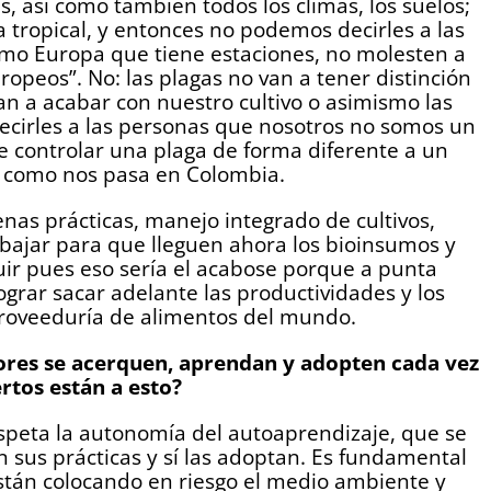
, así como también todos los climas, los suelos;
 tropical, y entonces no podemos decirles a las
omo Europa que tiene estaciones, no molesten a
ropeos”. No: las plagas no van a tener distinción
 van a acabar con nuestro cultivo o asimismo las
ecirles a las personas que nosotros no somos un
e controlar una plaga de forma diferente a un
po como nos pasa en Colombia.
as prácticas, manejo integrado de cultivos,
abajar para que lleguen ahora los bioinsumos y
uir pues eso sería el acabose porque a punta
grar sacar adelante las productividades y los
proveeduría de alimentos del mundo.
tores se acerquen, aprendan
y adopten
cada vez
rtos están a esto?
espeta la autonomía del autoaprendizaje, que se
 sus prácticas y sí las adoptan. Es fundamental
están colocando en riesgo el medio ambiente y