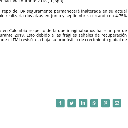
l nacional durante 2018 (+0,3pp).
 la repo del BR seguramente permanecerá inalterada en su actual
lo realizaría dos alzas en junio y septiembre, cerrando en 4,75%
xa en Colombia respecto de la que imaginábamos hace un par de
rante 2019. Esto debido a las frágiles señales de recuperación
nde el FMI revisó a la baja su pronóstico de crecimiento global de
Facebook
Twitter
LinkedIn
WhatsApp
Pinterest
Correo
electró