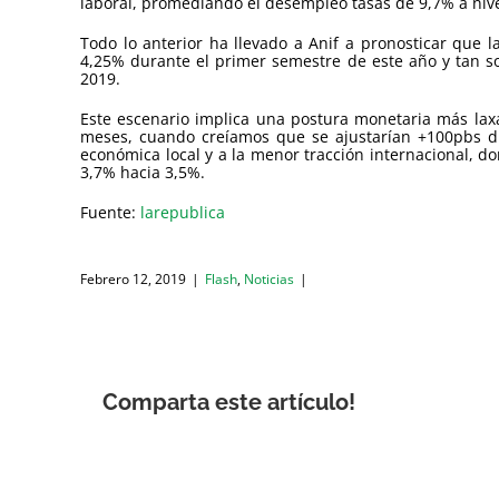
laboral, promediando el desempleo tasas de 9,7% a nive
Todo lo anterior ha llevado a Anif a pronosticar que
4,25% durante el primer semestre de este año y tan so
2019.
Este escenario implica una postura monetaria más la
meses, cuando creíamos que se ajustarían +100pbs du
económica local y a la menor tracción internacional, do
3,7% hacia 3,5%.
Fuente:
larepublica
Febrero 12, 2019
|
Flash
,
Noticias
|
Comparta este artículo!