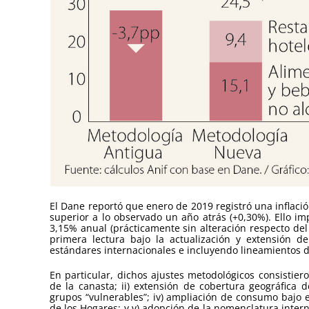
El Dane reportó que enero de 2019 registró una inflació
superior a lo observado un año atrás (+0,30%). Ello imp
3,15% anual (prácticamente sin alteración respecto del
primera lectura bajo la actualización y extensión d
estándares internacionales e incluyendo lineamientos de
En particular, dichos ajustes metodológicos consistier
de la canasta; ii) extensión de cobertura geográfica de
grupos “vulnerables”; iv) ampliación de consumo bajo 
de los Hogares; y v) adopción de la nomenclatura intern