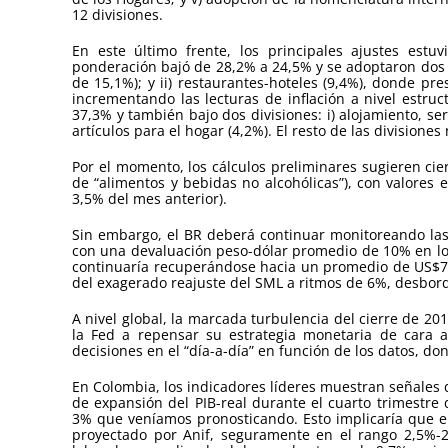
12 divisiones.
En este último frente, los principales ajustes estu
ponderación bajó de 28,2% a 24,5% y se adoptaron dos d
de 15,1%); y ii) restaurantes-hoteles (9,4%), donde p
incrementando las lecturas de inflación a nivel estruc
37,3% y también bajo dos divisiones: i) alojamiento, se
artículos para el hogar (4,2%). El resto de las divisione
Por el momento, los cálculos preliminares sugieren cier
de “alimentos y bebidas no alcohólicas”), con valores
3,5% del mes anterior).
Sin embargo, el BR deberá continuar monitoreando las 
con una devaluación peso-dólar promedio de 10% en lo 
continuaría recuperándose hacia un promedio de US$72/ba
del exagerado reajuste del SML a ritmos de 6%, desbord
A nivel global, la marcada turbulencia del cierre de 20
la Fed a repensar su estrategia monetaria de cara al
decisiones en el “día-a-día” en función de los datos, 
En Colombia, los indicadores líderes muestran señales
de expansión del PIB-real durante el cuarto trimestr
3% que veníamos pronosticando. Esto implicaría que el
proyectado por Anif, seguramente en el rango 2,5%-