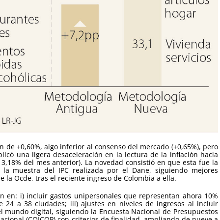
n de +0,60%, algo inferior al consenso del mercado (+0,65%), pero
licó una ligera desaceleración en la lectura de la inflación hacia
 3,18% del mes anterior). La novedad consistió en que esta fue la
e la muestra del IPC realizada por el Dane, siguiendo mejores
 la Ocde, tras el reciente ingreso de Colombia a ella.
on en: i) incluir gastos unipersonales que representan ahora 10%
 24 a 38 ciudades; iii) ajustes en niveles de ingresos al incluir
el mundo digital, siguiendo la Encuesta Nacional de Presupuestos
acional (COICOP) con criterios de finalidad, ampliando de nueve a