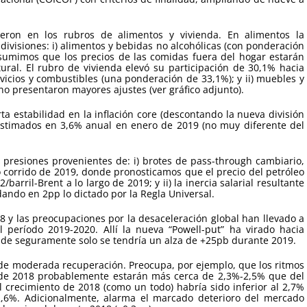
vieron en los rubros de alimentos y vivienda. En alimentos la
ivisiones: i) alimentos y bebidas no alcohólicas (con ponderación
resumimos que los precios de las comidas fuera del hogar estarán
tural. El rubro de vivienda elevó su participación de 30,1% hacia
rvicios y combustibles (una ponderación de 33,1%); y ii) muebles y
s no presentaron mayores ajustes (ver gráfico adjunto).
ta estabilidad en la inflación core (descontando la nueva división
 estimados en 3,6% anual en enero de 2019 (no muy diferente del
presiones provenientes de: i) brotes de pass-through cambiario,
corrido de 2019, donde pronosticamos que el precio del petróleo
rril-Brent a lo largo de 2019; y ii) la inercia salarial resultante
ando en 2pp lo dictado por la Regla Universal.
18 y las preocupaciones por la desaceleración global han llevado a
 período 2019-2020. Allí la nueva “Powell-put” ha virado hacia
donde seguramente solo se tendría un alza de +25pb durante 2019.
 de moderada recuperación. Preocupa, por ejemplo, que los ritmos
e de 2018 probablemente estarán más cerca de 2,3%-2,5% que del
 crecimiento de 2018 (como un todo) habría sido inferior al 2,7%
2,6%. Adicionalmente, alarma el marcado deterioro del mercado