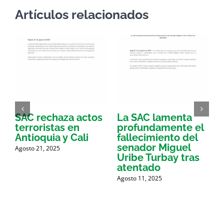
Artículos relacionados
SAC rechaza actos
La SAC lamenta
E
terroristas en
profundamente el
d
Antioquia y Cali
fallecimiento del
l
a
senador Miguel
Agosto 21, 2025
e
Uribe Turbay tras
p
atentado
Agosto 11, 2025
M