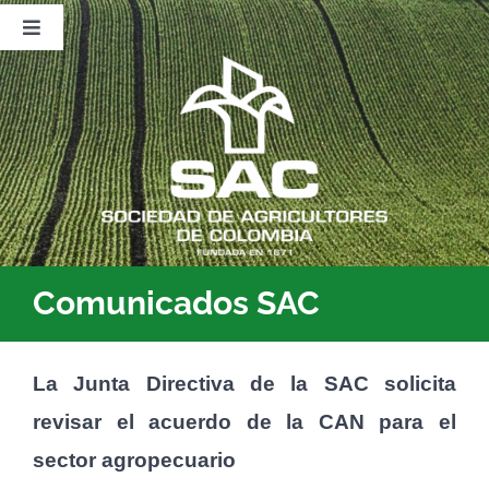
Saltar
al
Toggle
contenido
Navigation
Nosotros
Publicaciones
Sala de Prensa
Eventos
Comunicados SAC
La Junta Directiva de la SAC solicita
revisar el acuerdo de la CAN para el
sector agropecuario