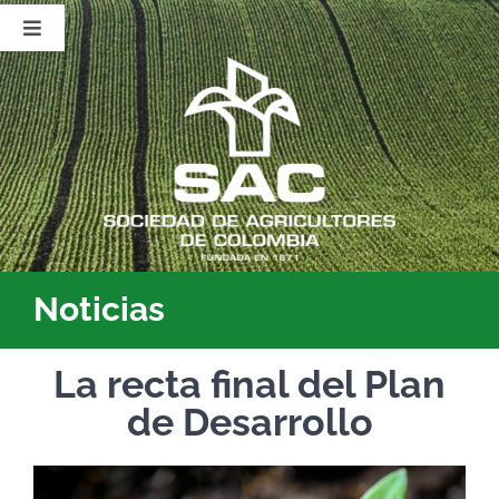
Saltar
al
Toggle
contenido
Navigation
Nosotros
Publicaciones
Sala de Prensa
Eventos
Noticias
La recta final del Plan
de Desarrollo