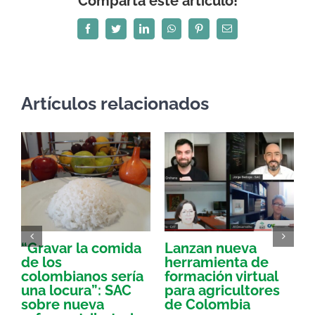
Comparta este artículo!
Facebook
Twitter
LinkedIn
WhatsApp
Pinterest
Correo
electrónico
Artículos relacionados
“Gravar la comida
Lanzan nueva
a
de los
herramienta de
p
colombianos sería
formación virtual
una locura”: SAC
para agricultores
sobre nueva
de Colombia
P