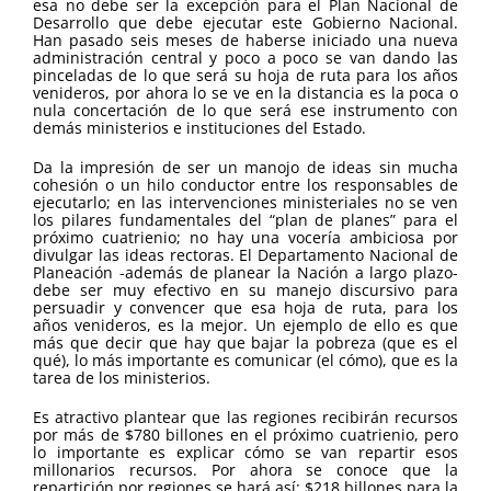
esa no debe ser la excepción para el Plan Nacional de
Desarrollo que debe ejecutar este Gobierno Nacional.
Han pasado seis meses de haberse iniciado una nueva
administración central y poco a poco se van dando las
pinceladas de lo que será su hoja de ruta para los años
venideros, por ahora lo se ve en la distancia es la poca o
nula concertación de lo que será ese instrumento con
demás ministerios e instituciones del Estado.
Da la impresión de ser un manojo de ideas sin mucha
cohesión o un hilo conductor entre los responsables de
ejecutarlo; en las intervenciones ministeriales no se ven
los pilares fundamentales del “plan de planes” para el
próximo cuatrienio; no hay una vocería ambiciosa por
divulgar las ideas rectoras. El Departamento Nacional de
Planeación -además de planear la Nación a largo plazo-
debe ser muy efectivo en su manejo discursivo para
persuadir y convencer que esa hoja de ruta, para los
años venideros, es la mejor. Un ejemplo de ello es que
más que decir que hay que bajar la pobreza (que es el
qué), lo más importante es comunicar (el cómo), que es la
tarea de los ministerios.
Es atractivo plantear que las regiones recibirán recursos
por más de $780 billones en el próximo cuatrienio, pero
lo importante es explicar cómo se van repartir esos
millonarios recursos. Por ahora se conoce que la
repartición por regiones se hará así: $218 billones para la