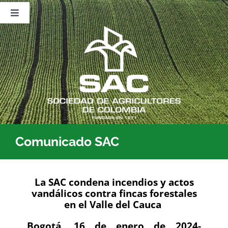
Saltar
al
Toggle
contenido
Navigation
Nosotros
Publicaciones
Sala de Prensa
Eventos
Comunicado SAC
La SAC condena incendios y actos
vandálicos contra fincas forestales
en el Valle del Cauca
Bogotá, 16 de enero de 2024-