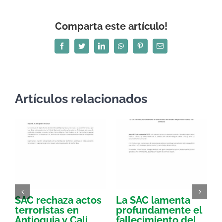
Comparta este artículo!
Facebook
Twitter
LinkedIn
WhatsApp
Pinterest
Correo
electrónico
Artículos relacionados
SAC rechaza actos
La SAC lamenta
E
terroristas en
profundamente el
d
Antioquia y Cali
fallecimiento del
l