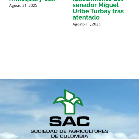
a
senador Miguel
Agosto 21, 2025
e
Uribe Turbay tras
p
atentado
Agosto 11, 2025
M