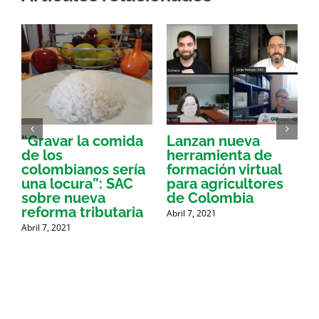
“Gravar la comida
Lanzan nueva
a
de los
herramienta de
p
colombianos sería
formación virtual
una locura”: SAC
para agricultores
sobre nueva
de Colombia
P
reforma tributaria
Abril 7, 2021
Abril 7, 2021
A