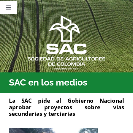
Saltar
al
Toggle
contenido
Navigation
Nosotros
Publicaciones
Sala de Prensa
Eventos
SAC en los medios
La SAC pide al Gobierno Nacional
aprobar proyectos sobre vías
secundarias y terciarias