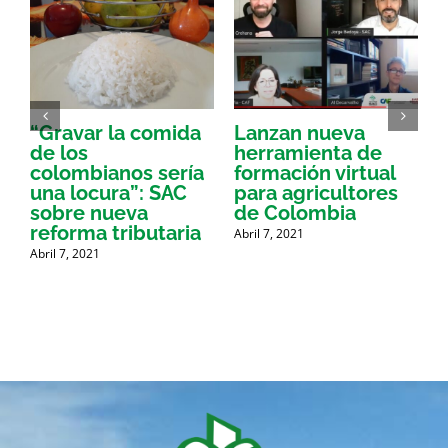
“Gravar la comida
Lanzan nueva
a
de los
herramienta de
p
colombianos sería
formación virtual
una locura”: SAC
para agricultores
sobre nueva
de Colombia
P
reforma tributaria
Abril 7, 2021
Abril 7, 2021
A