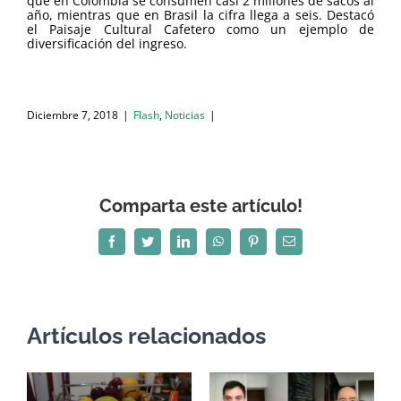
que en Colombia se consumen casi 2 millones de sacos al
año, mientras que en Brasil la cifra llega a seis. Destacó
el Paisaje Cultural Cafetero como un ejemplo de
diversificación del ingreso.
Diciembre 7, 2018
|
Flash
,
Noticias
|
Comparta este artículo!
Facebook
Twitter
LinkedIn
WhatsApp
Pinterest
Correo
electrónico
Artículos relacionados