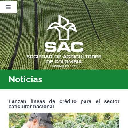
Saltar
al
Toggle
contenido
Navigation
Nosotros
Publicaciones
Sala de Prensa
Eventos
Noticias
Lanzan líneas de crédito para el sector
caficultor nacional