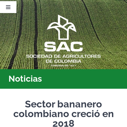
Saltar
al
Toggle
contenido
Navigation
Nosotros
Publicaciones
Sala de Prensa
Eventos
Noticias
Sector bananero
colombiano creció en
2018