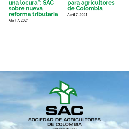
una locura”: SAC
para agricultores
sobre nueva
de Colombia
P
reforma tributaria
Abril 7, 2021
Abril 7, 2021
A