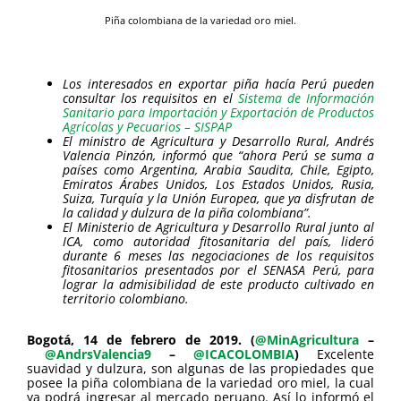
Piña colombiana de la variedad oro miel.
Los interesados en exportar piña hacía Perú pueden
consultar los requisitos en el
Sistema de Información
Sanitario para Importación y Exportación de Productos
Agrícolas y Pecuarios – SISPAP
El ministro de Agricultura y Desarrollo Rural, Andrés
Valencia Pinzón, informó que “ahora Perú se suma a
países como Argentina, Arabia Saudita, Chile, Egipto,
Emiratos Árabes Unidos, Los Estados Unidos, Rusia,
Suiza, Turquía y la Unión Europea, que ya disfrutan de
la calidad y dulzura de la piña colombiana”.
El Ministerio de Agricultura y Desarrollo Rural junto al
ICA, como autoridad fitosanitaria del país, lideró
durante 6 meses las negociaciones de los requisitos
fitosanitarios presentados por el SENASA Perú, para
lograr la admisibilidad de este producto cultivado en
territorio colombiano.
Bogotá, 14 de febrero de 2019. (
@MinAgricultura
–
@AndrsValencia9
–
@ICACOLOMBIA
)
Excelente
suavidad y dulzura, son algunas de las propiedades que
posee la piña colombiana de la variedad oro miel, la cual
ya podrá ingresar al mercado peruano. Así lo informó el