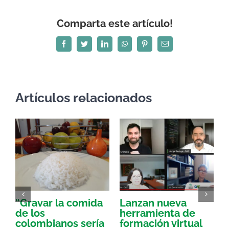
Comparta este artículo!
Facebook
Twitter
LinkedIn
WhatsApp
Pinterest
Correo
electrónico
Artículos relacionados
“Gravar la comida
Lanzan nueva
a
de los
herramienta de
p
colombianos sería
formación virtual