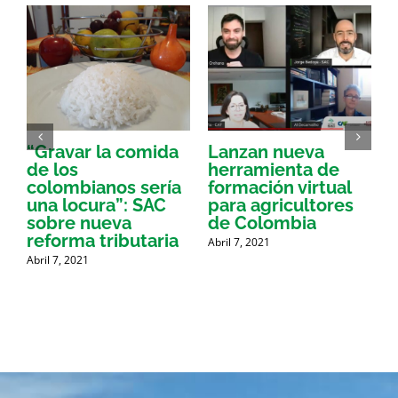
“Gravar la comida
Lanzan nueva
a
de los
herramienta de
p
colombianos sería
formación virtual
una locura”: SAC
para agricultores
sobre nueva
de Colombia
P
reforma tributaria
Abril 7, 2021
Abril 7, 2021
A