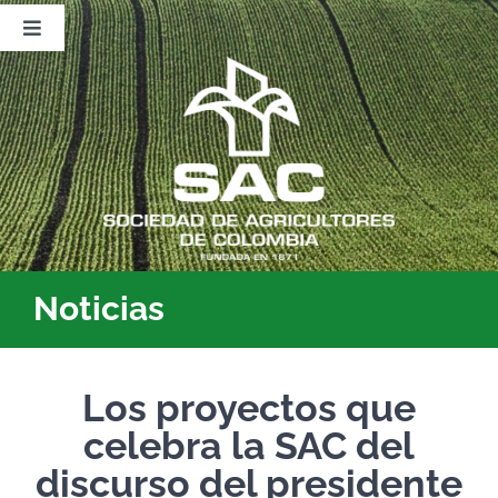
Saltar
al
Toggle
contenido
Navigation
Nosotros
Publicaciones
Sala de Prensa
Eventos
Noticias
Los proyectos que
celebra la SAC del
discurso del presidente