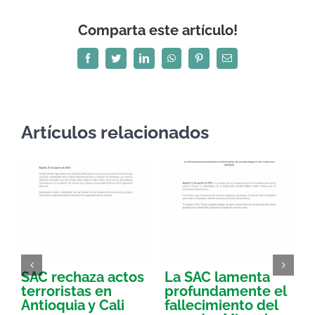
Comparta este artículo!
Facebook
Twitter
LinkedIn
WhatsApp
Pinterest
Correo
electrónico
Artículos relacionados
SAC rechaza actos
La SAC lamenta
E
terroristas en
profundamente el
d
Antioquia y Cali
fallecimiento del
l