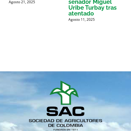
a
senador Miguel
Agosto 21, 2025
e
Uribe Turbay tras
p
atentado
Agosto 11, 2025
M