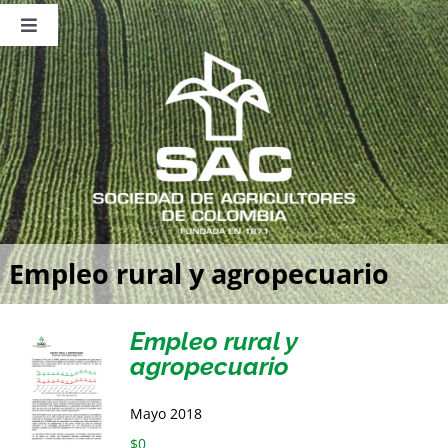
Saltar
al
Toggle
contenido
Navigation
Nosotros
Publicaciones
Sala de Prensa
Eventos
Empleo rural y agropecuario
Empleo rural y
agropecuario
Mayo 2018
$
0